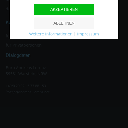
der Datenschutz
Webinare
AKZEPTIEREN
Kompetenzfelder
Veranstaltungshinweis
ABLEHNEN
Weitere Informationen
|
Impressum
für Unternehmen
für Privatpersonen
Dialogdaten
Büro Andreas Lorenz
59581 Warstein, NRW
+49/0 29 02 - 6 77 88 - 53
Post(at)Andreas-Lorenz.net