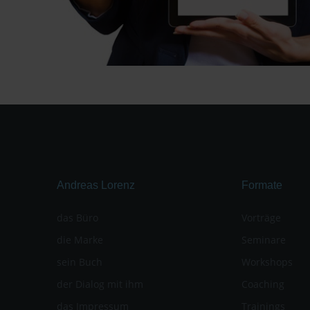
Andreas Lorenz
Formate
das Büro
Vorträge
die Marke
Seminare
sein Buch
Workshops
der Dialog mit ihm
Coaching
das Impressum
Trainings