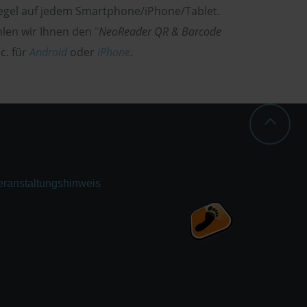
egel auf jedem Smartphone/iPhone/Tablet.
hlen wir Ihnen den
"
NeoReader QR & Barcode
c. für
Android
oder
iPhone
.
eranstaltungshinweis