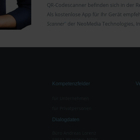
QR-Codescanner befinden sich in der R
Als kostenlose App für Ihr Gerät empfe
Scanner
"
der NeoMedia Technologies, In
Kompetenzfelder
V
für Unternehmen
für Privatpersonen
Dialogdaten
Büro Andreas Lorenz
59581 Warstein, NRW