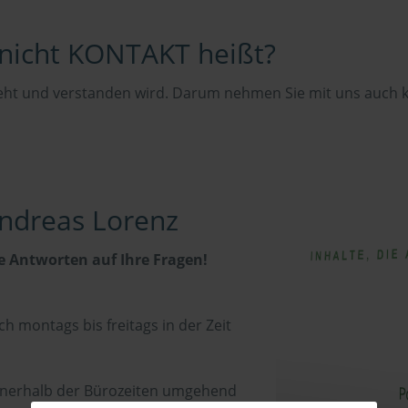
nicht KONTAKT heißt?
eht und verstanden wird. Darum nehmen Sie mit uns auch k
Andreas Lorenz
 Antworten auf Ihre Fragen!
h montags bis freitags in der Zeit
 innerhalb der Bürozeiten umgehend