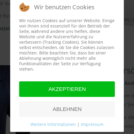
oder zu einem Wunschtermin zurück.
Wir benutzen Cookies
t Ihnen.
Wir nutzen Cookies auf unserer Website. Einige
von ihnen sind essenziell für den Betrieb der
Post(at)Andreas-Lorenz.net
Seite, während andere uns helfen, diese
Website und die Nutzererfahrung zu
verbessern (Tracking Cookies). Sie können
selbst entscheiden, ob Sie die Cookies zulassen
möchten. Bitte beachten Sie, dass bei einer
Ablehnung womöglich nicht mehr alle
Funktionalitäten der Seite zur Verfügung
Andreas Lorenz persö
stehen.
Möchten Sie die Dialogdaten von Andr
AKZEPTIEREN
Scannen Sie sich einfach und bequem d
per nebenstehenden QR-Code in Ihr Sm
ABLEHNEN
So haben Sie auch unterwegs stets di
Weitere Informationen
|
Impressum
zur Hand, wenn Sie diese einmal benöti